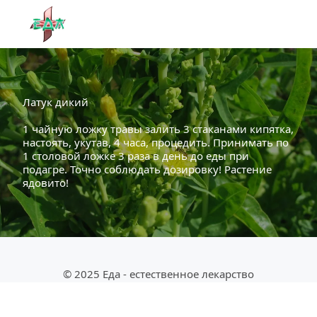
Латук дикий
1 чайную ложку травы залить 3 стаканами кипятка, 
настоять, укутав, 4 часа, процедить. Принимать по 
1 столовой ложке 3 раза в день до еды при 
подагре. Точно соблюдать дозировку! Растение 
ядовито!
© 2025 Еда - естественное лекарство